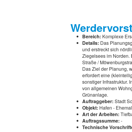
Werdervorst
Bereich:
Komplexe Ers
Details:
Das Planungsgeb
und erstreckt sich nörd
Ziegelsees im Norden. 
Straße / Möwenburgstr
Das Ziel der Planung, 
erfordert eine (kleinte
sonstiger Infrastruktur
von allgemeinen Wohnge
Grünanlage.
Auftraggeber:
Stadt S
Objekt:
Hafen - Ehemal
Art der Arbeiten:
Tiefb
Auftragssumme:
-
Technische Vorschrift