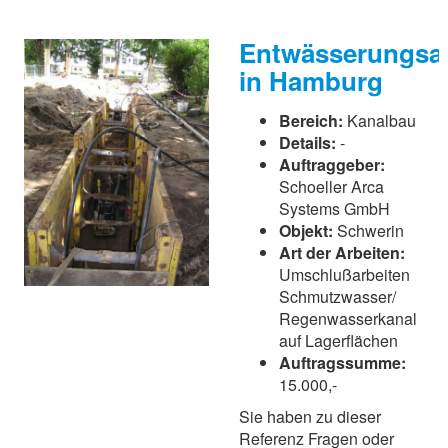
Entwässerungsar
in Hamburg
Bereich:
Kanalbau
Details:
-
Auftraggeber:
Schoeller Arca
Systems GmbH
Objekt:
Schwerin
Art der Arbeiten:
Umschlußarbeiten
Schmutzwasser/
Regenwasserkanal
auf Lagerflächen
Auftragssumme:
15.000,-
Sie haben zu dieser
Referenz Fragen oder